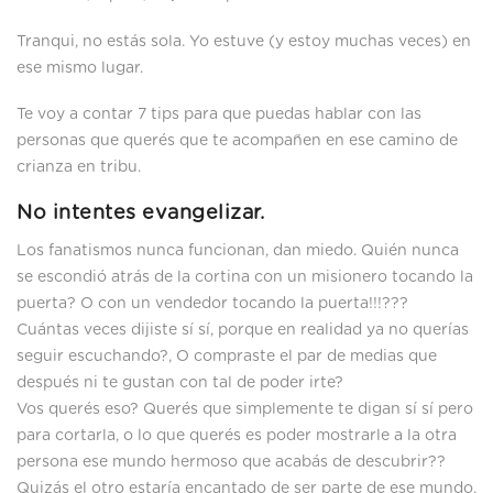
Tranqui, no estás sola. Yo estuve (y estoy muchas veces) en
ese mismo lugar.
Te voy a contar 7 tips para que puedas hablar con las
personas que querés que te acompañen en ese camino de
crianza en tribu.
No intentes evangelizar.
Los fanatismos nunca funcionan, dan miedo. Quién nunca
se escondió atrás de la cortina con un misionero tocando la
puerta? O con un vendedor tocando la puerta!!!???
Cuántas veces dijiste sí sí, porque en realidad ya no querías
seguir escuchando?, O compraste el par de medias que
después ni te gustan con tal de poder irte?
Vos querés eso? Querés que simplemente te digan sí sí pero
para cortarla, o lo que querés es poder mostrarle a la otra
persona ese mundo hermoso que acabás de descubrir??
Quizás el otro estaría encantado de ser parte de ese mundo,