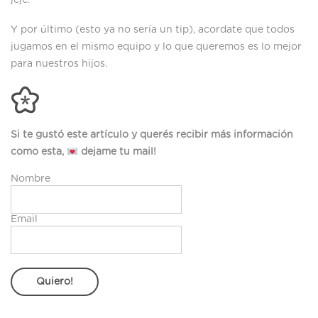
Y por último (esto ya no sería un tip), acordate que todos
jugamos en el mismo equipo y lo que queremos es lo mejor
para nuestros hijos.
Si te gustó este artículo y querés recibir más información
como esta,
dejame tu mail!
Nombre
Email