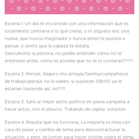
Escena 1. Un día te encontrás con una información que es
totalmente contraria a lo que creías, o ni siquiera eso, una
nueva, que nunca imaginaste o nunca antes te pusiste a
pensar, y sentís que la cabeza te estalla.
Descubriste la pólvora, no podés entender cómo no te
enteraste antes, cómo es posible que no te lo contaran????
Escena 2. Pensás. Seguro mis amigas/familia/compañeros
de trabajo/pareja, no lo saben, si supieran OBVIO ya lo
estarían haciendo así, no???
Escena 3. Salís al mejor estilo político en plena campaña a
hacer actos, con el altavoz. Tratando de captar votantes.
Escena 4. Resulta que no funciona. La mayoría te mira con
cara de poker y cambia de tema para descontracturar la
situación, o peor, se juntan para hacer chistes sobre el tema.