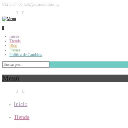
092 873 400
hola@mamon.com.uy
0
Inicio
Tienda
Blog
Prensa
Política de Cambios
Menú
Inicio
Tienda