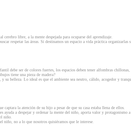
al cerebro libre, a la mente despejada para ocuparse del aprendizaje.
scar respetar las áreas. Si destinamos un espacio a vida práctica organizarlas 
til debe ser de colores fuertes, los espacios deben tener alfombras chillonas,
ibujos tiene una pieza de madera?
, y su belleza. Lo ideal es que el ambiente sea neutro, cálido, acogedor y tranqu
aptara la atención de su hijo a pesar de que su casa estaba llena de ellos.
s ayuda a despejar y ordenar la mente del niño, aporta valor y protagonismo a
l niño.
del niño, no a lo que nosotros quisiéramos que le interese.