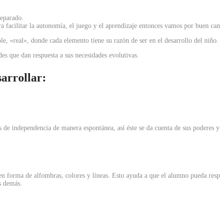
reparado.
ara facilitar la autonomía, el juego y el aprendizaje entonces vamos por buen ca
e, «real», donde cada elemento tiene su razón de ser en el desarrollo del niño.
des que dan respuesta a sus necesidades evolutivas.
arrollar:
s de independencia de manera espontánea, así éste se da cuenta de sus poderes 
en forma de alfombras, colores y líneas. Esto ayuda a que el alumno pueda resp
os demás.