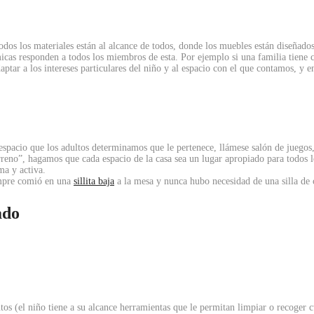
os los materiales están al alcance de todos, donde los muebles están diseñados 
cas responden a todos los miembros de esta. Por ejemplo si una familia tiene c
ar a los intereses particulares del niño y al espacio con el que contamos, y en
 espacio que los adultos determinamos que le pertenece, llámese salón de juegos
rreno”, hagamos que cada espacio de la casa sea un lugar apropiado para todos 
ma y activa.
empre comió en una
sillita baja
a la mesa y nunca hubo necesidad de una silla de 
ado
tos (el niño tiene a su alcance herramientas que le permitan limpiar o recoger 