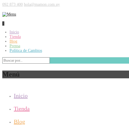
092 873 400
hola@mamon.com.uy
0
Inicio
Tienda
Blog
Prensa
Política de Cambios
Menú
Inicio
Tienda
Blog