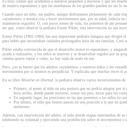
Es muy común que ayudemos a nuestros pequeños a moverse y que les enseñemos
de manera espontánea y que las enseñanzas de los grandes pueden no ser lo me
Cuando nace un niño, sus padres, aunque disfrutamos plenamente de cada et
«ayudemos» a nuestra cría a hacer movimientos que, por su edad, todavía no 
mantenerse erguidos. O, con pocos meses de vida, los ponemos de pie pensando
ser que, como observó la pediatra Emmi Pikler, esta intervención no sea necesa
Emmi Pikler (1902-1984) fue una importante pediatra húngara que dirigió el 
para bebés que necesitaban cuidados prolongados lejos de sus familias. Creó un
Pikler estaba convencida de que el desarrollo motor es espontáneo; y asegura
ayuda a realizarlos, y los niños se mueven y se desarrollan regidos por su pro
camina quiere reptar y rodar, no hay nada de malo en eso.
Pero, ¿no es bueno que los adultos «ayudemos» a nuestros niños y les «enseñe
movimientos por sí mismos es perjudicial. Y explicaba que muchas veces el adu
En su libro
Moverse en libertad
, la pediatra observa varios inconvenientes de
Primero, al poner al niño en una postura que no podría adoptar por sí
boca arriba, donde puede moverse, tomar sus pies, mirar para los cos
En segundo lugar, las posiciones en las que ponemos a los niños no son
Por último, el niño que hemos puesto en una posición a la que no pue
autónomo.
Además, con intervención del adulto, el niño pierde etapas intermedias de su 
inhibiendo su voluntad y ejerciendo una prohibición sobre el movimiento) o el