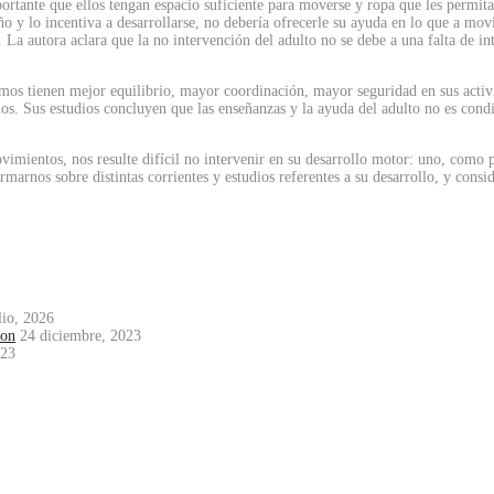
mportante que ellos tengan espacio suficiente para moverse y ropa que les per
iño y lo incentiva a desarrollarse, no debería ofrecerle su ayuda en lo que a mov
 La autora aclara que la no intervención del adulto no se debe a una falta de int
mos tienen mejor equilibrio, mayor coordinación, mayor seguridad en sus activ
s. Sus estudios concluyen que las enseñanzas y la ayuda del adulto no es cond
vimientos, nos resulte difícil no intervenir en su desarrollo motor: uno, como
marnos sobre distintas corrientes y estudios referentes a su desarrollo, y consi
lio, 2026
mon
24 diciembre, 2023
023