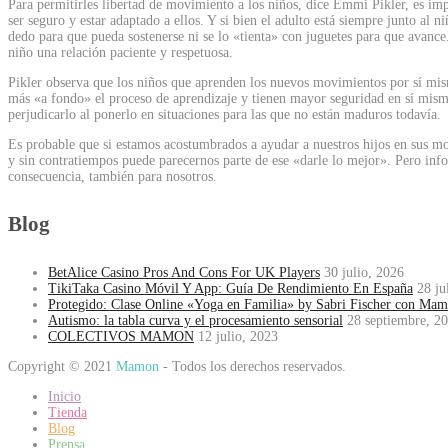
Para permitirles libertad de movimiento a los niños, dice Emmi Pikler, es i
ser seguro y estar adaptado a ellos. Y si bien el adulto está siempre junto al n
dedo para que pueda sostenerse ni se lo «tienta» con juguetes para que avance.
niño una relación paciente y respetuosa.
Pikler observa que los niños que aprenden los nuevos movimientos por sí mis
más «a fondo» el proceso de aprendizaje y tienen mayor seguridad en sí mismo
perjudicarlo al ponerlo en situaciones para las que no están maduros todavía.
Es probable que si estamos acostumbrados a ayudar a nuestros hijos en sus mo
y sin contratiempos puede parecernos parte de ese «darle lo mejor». Pero infor
consecuencia, también para nosotros.
Blog
BetAlice Casino Pros And Cons For UK Players
30 julio, 2026
TikiTaka Casino Móvil Y App: Guía De Rendimiento En España
28 ju
Protegido: Clase Online «Yoga en Familia» by Sabri Fischer con Ma
Autismo: la tabla curva y el procesamiento sensorial
28 septiembre, 2
COLECTIVOS MAMON
12 julio, 2023
Copyright © 2021
Mamon
- Todos los derechos reservados.
Inicio
Tienda
Blog
Prensa