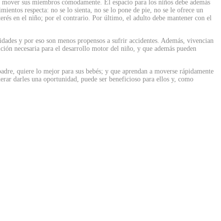
mita mover sus miembros cómodamente. El espacio para los niños debe además
imientos respecta: no se lo sienta, no se lo pone de pie, no se le ofrece un
erés en el niño; por el contrario. Por último, el adulto debe mantener con el
idades y por eso son menos propensos a sufrir accidentes. Además, vivencian
ición necesaria para el desarrollo motor del niño, y que además pueden
 padre, quiere lo mejor para sus bebés; y que aprendan a moverse rápidamente
derar darles una oportunidad, puede ser beneficioso para ellos y, como