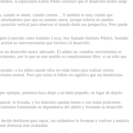
tudios, la especialista Emmi Pikler concluyó que el desarrollo motor surge
eza, cuando se siente, cuando camine… Y también es muy común que
or almohadones para que no puedan caerse, porque todavía no pueden
 posición vertical para observar el mundo desde esa perspectiva. Pero puede
pest (conocido como Instituto Lóczy, hoy llamado Instituto Pikler), fundado
actitud no intervencionista que favorece el desarrollo.
ismos un desarrollo motor adecuado. El adulto no «enseña» movimientos ni
movimiento, por lo que en este sentido es completamente libre: si un niño que
dar» a los niños cuando ellos no están listos para realizar ciertos
esulta normal. Pero que exista el hábito no significa que sea beneficioso.
, por ejemplo, ponemos boca abajo a un bebé pequeño, en lugar de dejarlo
atural, es forzada, y los músculos quedan tensos o con malas posiciones.
 Estaremos fomentando su dependencia del adulto y frenando su desarrollo
ecide deslizarse para reptar, sus cuidadores lo levantan y vuelven a sentarlo,
star destrezas más avanzadas.