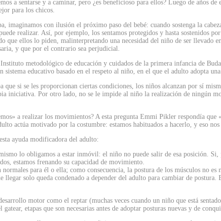
 a sentarse y a caminar, pero ¿es beneficioso para ellos? Luego de años de es
jor para los chicos.
apa, imaginamos con ilusión el próximo paso del bebé: cuando sostenga la cab
puede realizar. Así, por ejemplo, los sentamos protegidos y hasta sostenidos p
 que ellos lo piden, malinterpretando una necesidad del niño de ser llevado en
ria, y que por el contrario sea perjudicial.
Instituto metodológico de educación y cuidados de la primera infancia de Buda
 sistema educativo basado en el respeto al niño, en el que el adulto adopta una 
ba que si se les proporcionan ciertas condiciones, los niños alcanzan por sí m
pia iniciativa. Por otro lado, no se le impide al niño la realización de ningún 
mos» a realizar los movimientos? A esta pregunta Emmi Pikler respondía que «ayu
lto actúa motivado por la costumbre: estamos habituados a hacerlo, y eso nos r
 esta ayuda modificadora del adulto:
 mismo lo obligamos a estar inmóvil: el niño no puede salir de esa posición. Si
tados, estamos frenando su capacidad de movimiento.
 normales para él o ella; como consecuencia, la postura de los músculos no es n
de llegar solo queda condenado a depender del adulto para cambiar de postura.
desarrollo motor como el reptar (muchas veces cuando un niño que está sentado d
 gatear, etapas que son necesarias antes de adoptar posturas nuevas y de conqui