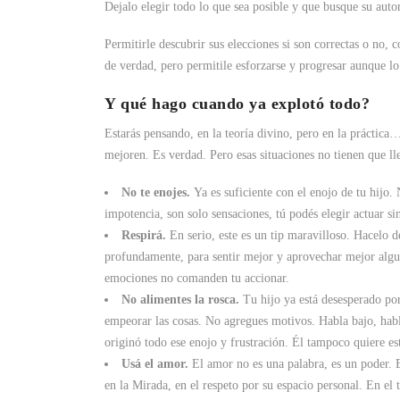
Dejalo elegir todo lo que sea posible y que busque su auton
Permitirle descubrir sus elecciones si son correctas o no,
de verdad, pero permitile esforzarse y progresar aunque l
Y qué hago cuando ya explotó todo?
Estarás pensando, en la teoría divino, pero en la práctica
mejoren. Es verdad. Pero esas situaciones no tienen que ll
No te enojes.
Ya es suficiente con el enojo de tu hijo.
impotencia, son solo sensaciones, tú podés elegir actuar sin
Respirá.
En serio, este es un tip maravilloso. Hacelo de
profundamente, para sentir mejor y aprovechar mejor algu
emociones no comanden tu accionar.
No alimentes la rosca.
Tu hijo ya está desesperado po
empeorar las cosas. No agregues motivos. Habla bajo, habla
originó todo ese enojo y frustración. Él tampoco quiere est
Usá el amor.
El amor no es una palabra, es un poder. E
en la Mirada, en el respeto por su espacio personal. En el 