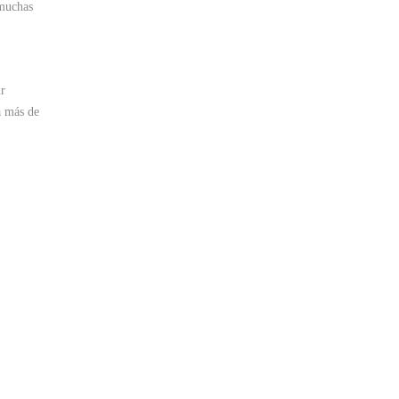
 muchas
ir
a más de