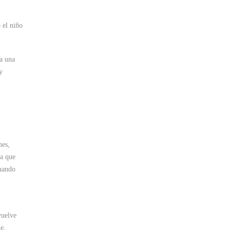
 el niño
ea una
y
nes,
sa que
cuando
vuelve
e.