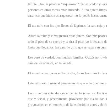
limpie. Uso las palabras “asqueroso” “mal educado” y lev
personas en otras mesas están mirando. Él no quiere limpi
casa, eso que hiciste es asqueroso, no lo podés hacer, ensuc
Él me mira con los ojos llenos de lágrimas, la cara roja y
Ahora la rabia y la verguenza estan juntas. Son mis peores
todo el peso de su cuerpo y se tira al piso, yo lo levanto d
hasta que llegamos. En casa, le grito que se vaya a su cuart
Eso pasó de verdad, con muchas familias. Quizás no lo vivi
casa de los abuelos, en la vereda.
El mundo cree que es un berrinche, todos los niños lo hace
Este texto es un manual para entender qué es lo que pasa 
Lo primero es entender que el berrinche no existe. Decirle
que es social, y generalmente, provocado por los adultos. 
provocados, en el momento de la explosión o antes y de f