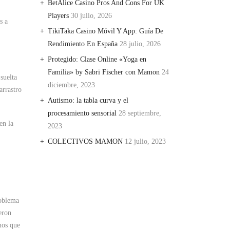
BetAlice Casino Pros And Cons For UK
Players
30 julio, 2026
s a
TikiTaka Casino Móvil Y App: Guía De
Rendimiento En España
28 julio, 2026
Protegido: Clase Online «Yoga en
Familia» by Sabri Fischer con Mamon
24
suelta
diciembre, 2023
arrastro
Autismo: la tabla curva y el
procesamiento sensorial
28 septiembre,
en la
2023
COLECTIVOS MAMON
12 julio, 2023
roblema
eron
mos que