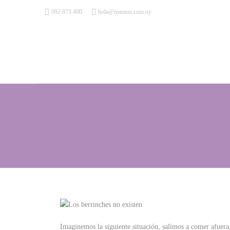
092 873 400
hola@mamon.com.uy
Imaginemos la siguiente situación, salimos a comer afuera,