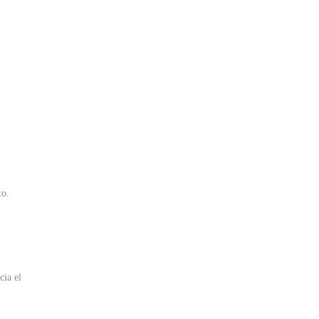
to.
cia el