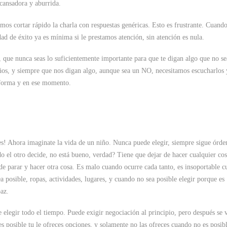
cansadora y aburrida.
mos cortar rápido la charla con respuestas genéricas. Esto es frustrante. Cuando
ad de éxito ya es mínima si le prestamos atención, sin atención es nula.
, que nunca seas lo suficientemente importante para que te digan algo que no s
ños, y siempre que nos digan algo, aunque sea un NO, necesitamos escucharlos 
a forma y en ese momento.
es! Ahora imaginate la vida de un niño. Nunca puede elegir, siempre sigue órde
o el otro decide, no está bueno, verdad? Tiene que dejar de hacer cualquier co
e parar y hacer otra cosa. Es malo cuando ocurre cada tanto, es insoportable 
ea posible, ropas, actividades, lugares, y cuando no sea posible elegir porque es
paz.
e elegir todo el tiempo. Puede exigir negociación al principio, pero después se 
s posible tu le ofreces opciones, y solamente no las ofreces cuando no es posibl