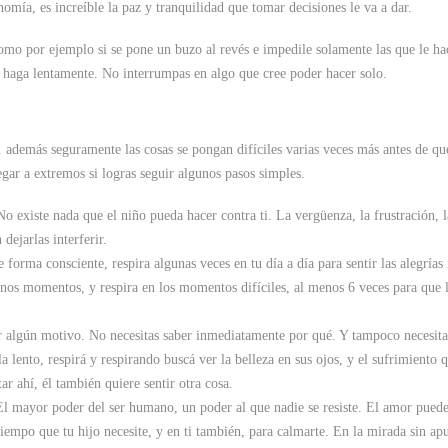
omía, es increíble la paz y tranquilidad que tomar decisiones le va a dar.
 como por ejemplo si se pone un buzo al revés e impedile solamente las que le h
o haga lentamente. No interrumpas en algo que cree poder hacer solo.
… además seguramente las cosas se pongan difíciles varias veces más antes de qu
egar a extremos si logras seguir algunos pasos simples.
 No existe nada que el niño pueda hacer contra ti. La vergüenza, la frustración, l
 dejarlas interferir.
 forma consciente, respira algunas veces en tu día a día para sentir las alegrías
nos momentos, y respira en los momentos difíciles, al menos 6 veces para que 
r algún motivo. No necesitas saber inmediatamente por qué. Y tampoco necesita
 lento, respirá y respirando buscá ver la belleza en sus ojos, y el sufrimiento 
ar ahí, él también quiere sentir otra cosa.
l mayor poder del ser humano, un poder al que nadie se resiste. El amor puede
tiempo que tu hijo necesite, y en ti también, para calmarte. En la mirada sin ap