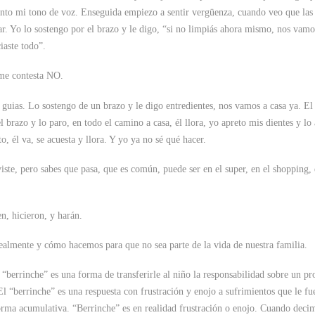
anto mi tono de voz. Enseguida empiezo a sentir vergüenza, cuando veo que las
ar. Yo lo sostengo por el brazo y le digo, “si no limpiás ahora mismo, nos vamo
iaste todo”.
 me contesta NO.
 guias. Lo sostengo de un brazo y le digo entredientes, nos vamos a casa ya. El 
el brazo y lo paro, en todo el camino a casa, él llora, yo apreto mis dientes y lo 
o, él va, se acuesta y llora. Y yo ya no sé qué hacer.
ste, pero sabes que pasa, que es común, puede ser en el super, en el shopping, 
n, hicieron, y harán.
realmente y cómo hacemos para que no sea parte de la vida de nuestra familia.
 “berrinche” es una forma de transferirle al niño la responsabilidad sobre un p
El “berrinche” es una respuesta con frustración y enojo a sufrimientos que le fu
orma acumulativa. “Berrinche” es en realidad frustración o enojo. Cuando deci