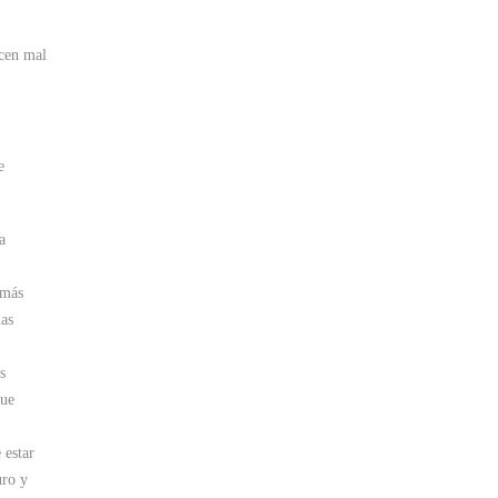
acen mal
e
a
 más
las
s
que
 estar
uro y