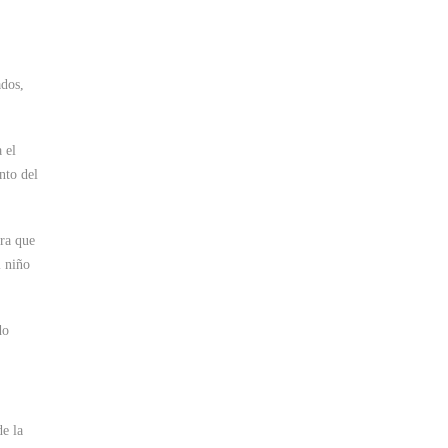
ados,
 el
nto del
ara que
l niño
do
e la