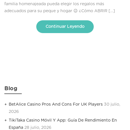
familia homenajeada pueda elegir los regalos más
adecuados para su peque y hogar 😉 ¿Cómo ABRIR […]
Continuar Leyendo
Blog
BetAlice Casino Pros And Cons For UK Players
30 julio,
2026
TikiTaka Casino Móvil Y App: Guía De Rendimiento En
España
28 julio, 2026