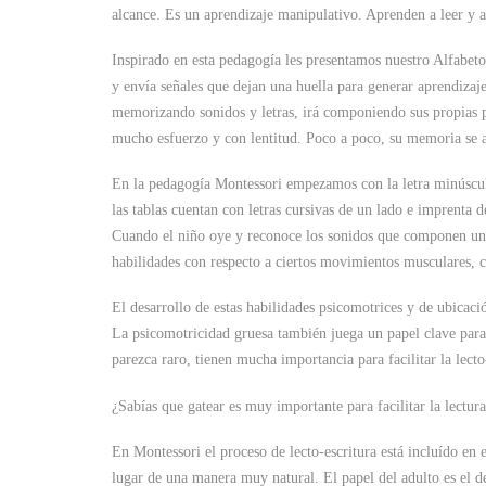
alcance. Es un aprendizaje manipulativo. Aprenden a leer y 
Inspirado en esta pedagogía les presentamos nuestro Alfabet
y envía señales que dejan una huella para generar aprendizaje
memorizando sonidos y letras, irá componiendo sus propias pa
mucho esfuerzo y con lentitud. Poco a poco, su memoria se ac
En la pedagogía Montessori empezamos con la letra minúscula
las tablas cuentan con letras cursivas de un lado e imprenta d
Cuando el niño oye y reconoce los sonidos que componen una 
habilidades con respecto a ciertos movimientos musculares, c
El desarrollo de estas habilidades psicomotrices y de ubicació
La psicomotricidad gruesa también juega un papel clave para 
parezca raro, tienen mucha importancia para facilitar la lecto
¿Sabías que gatear es muy importante para facilitar la lectur
En Montessori el proceso de lecto-escritura está incluído en e
lugar de una manera muy natural. El papel del adulto es el 