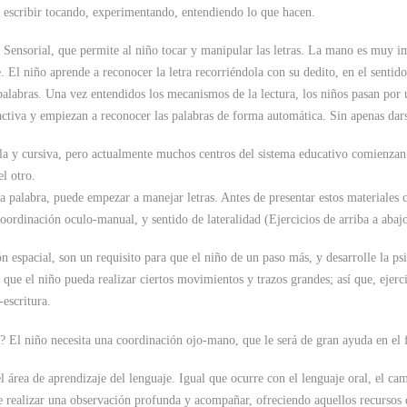
a escribir tocando, experimentando, entendiendo lo que hacen.
o Sensorial, que permite al niño tocar y manipular las letras. La mano es muy 
. El niño aprende a reconocer la letra recorriéndola con su dedito, en el sentid
labras. Una vez entendidos los mecanismos de la lectura, los niños pasan por u
tiva y empiezan a reconocer las palabras de forma automática. Sin apenas dars
 y cursiva, pero actualmente muchos centros del sistema educativo comienzan 
el otro.
palabra, puede empezar a manejar letras. Antes de presentar estos materiales c
oordinación oculo-manual, y sentido de lateralidad (Ejercicios de arriba a abajo
n espacial, son un requisito para que el niño de un paso más, y desarrolle la psi
que el niño pueda realizar ciertos movimientos y trazos grandes; así que, ejerc
-escritura.
a? El niño necesita una coordinación ojo-mano, que le será de gran ayuda en el 
l área de aprendizaje del lenguaje. Igual que ocurre con el lenguaje oral, el cami
de realizar una observación profunda y acompañar, ofreciendo aquellos recurs