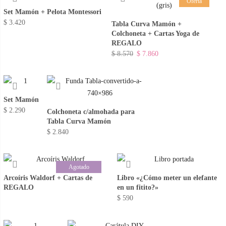
Oferta
Set Mamón + Pelota Montessori
$
3.420
Tabla Curva Mamón +
Colchoneta + Cartas Yoga de
REGALO
El
El
$
8.570
$
7.860
precio
precio
original
actual
era:
es:
Set Mamón
$ 8.570.
$ 7.860.
$
2.290
Colchoneta c/almohada para
Tabla Curva Mamón
$
2.840
Agotado
Arcoíris Waldorf + Cartas de
Libro «¿Cómo meter un elefante
REGALO
en un fitito?»
$
590