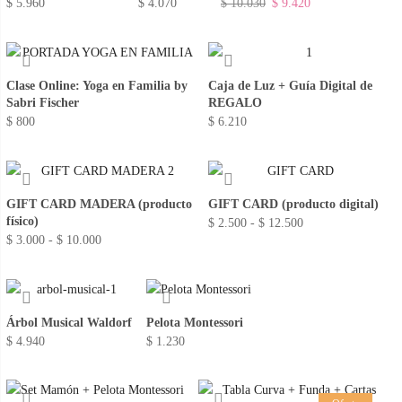
El
El
$
5.960
$
4.070
$
10.030
$
9.420
precio
precio
original
actual
era:
es:
Clase Online: Yoga en Familia by
Caja de Luz + Guía Digital de
$ 10.030.
$ 9.420.
Sabri Fischer
REGALO
$
800
$
6.210
GIFT CARD MADERA (producto
GIFT CARD (producto digital)
físico)
Rango
$
2.500
-
$
12.500
Rango
$
3.000
-
$
10.000
de
de
precios:
precios:
desde
desde
$ 2.500
Árbol Musical Waldorf
Pelota Montessori
$ 3.000
hasta
$
4.940
$
1.230
hasta
$ 12.500
$ 10.000