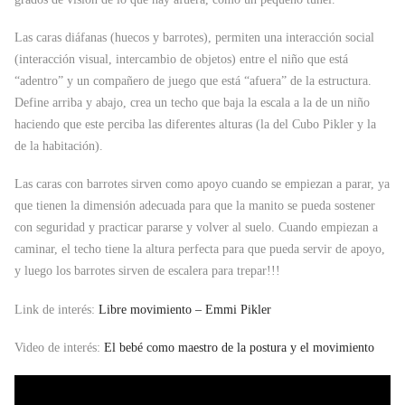
Las caras diáfanas (huecos y barrotes), permiten una interacción social
(interacción visual, intercambio de objetos) entre el niño que está
“adentro” y un compañero de juego que está “afuera” de la estructura.
Define arriba y abajo, crea un techo que baja la escala a la de un niño
haciendo que este perciba las diferentes alturas (la del Cubo Pikler y la
de la habitación).
Las caras con barrotes sirven como apoyo cuando se empiezan a parar, ya
que tienen la dimensión adecuada para que la manito se pueda sostener
con seguridad y practicar pararse y volver al suelo. Cuando empiezan a
caminar, el techo tiene la altura perfecta para que pueda servir de apoyo,
y luego los barrotes sirven de escalera para trepar!!!
Link de interés:
Libre movimiento – Emmi Pikler
Video de interés:
El bebé como maestro de la postura y el movimiento