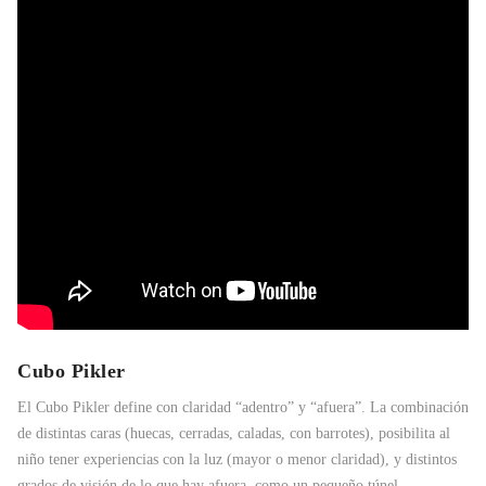
Cubo Pikler
El Cubo Pikler define con claridad “adentro” y “afuera”. La combinación
de distintas caras (huecas, cerradas, caladas, con barrotes), posibilita al
niño tener experiencias con la luz (mayor o menor claridad), y distintos
grados de visión de lo que hay afuera, como un pequeño túnel.