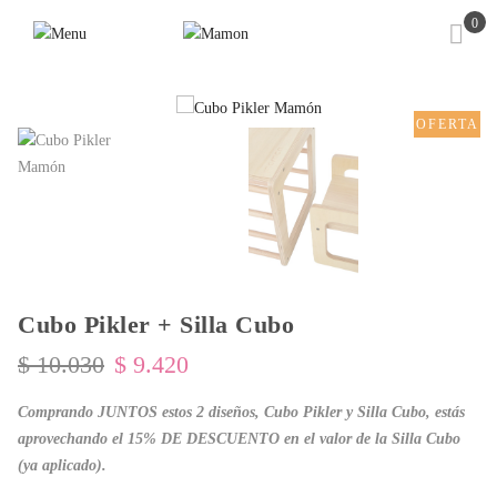
0
OFERTA
Cubo Pikler + Silla Cubo
El
El
$
10.030
$
9.420
precio
precio
original
actual
Comprando JUNTOS estos 2 diseños, Cubo Pikler y Silla Cubo, estás
era:
es:
aprovechando el 15% DE DESCUENTO en el valor de la Silla Cubo
$ 10.030.
$ 9.420.
(ya aplicado).