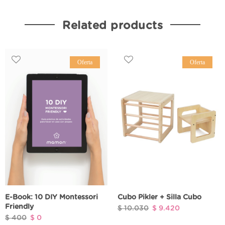
Related products
Oferta
Oferta
E-Book: 10 DIY Montessori
Cubo Pikler + Silla Cubo
Friendly
El
El
$
10.030
$
9.420
El
El
$
400
$
0
precio
precio